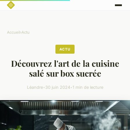
Accueil
›
Actu
ACTU
Découvrez l'art de la cuisine
salé sur box sucrée
Léandre
•
30 juin 2024
•
1 min de lecture