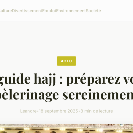
ulture
Divertissement
Emploi
Environnement
Société
ACTU
guide hajj : préparez v
pèlerinage sereinemen
Léandre
•
18 septembre 2025
•
8 min de lecture