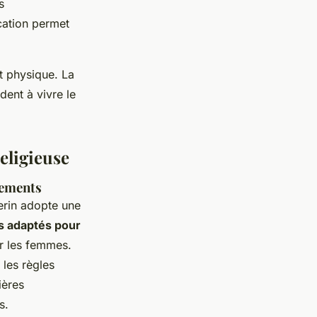
s
cation permet
t physique. La
dent à vivre le
religieuse
êtements
erin adopte une
 adaptés pour
r les femmes.
 les règles
ières
s.