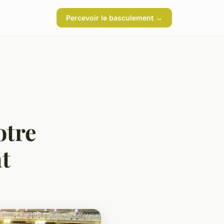
Percevoir le basculement →
otre
t