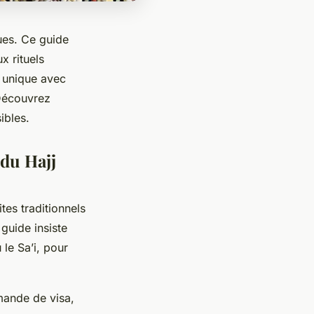
ues. Ce guide
x rituels
e unique avec
 Découvrez
ibles.
 du Hajj
tes traditionnels
 guide insiste
le Sa’i, pour
emande de visa,