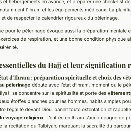
ls et hébergements en avance, et préparer une check-list de
 notamment l'Ihram et les équipements médicaux. La planifi
ss et de respecter le calendrier rigoureux du pèlerinage.
ue pour le pèlerinage évoque aussi la préparation mentale e
exercices de respiration, et une bonne condition physique ai
sérénité.
essentielles du Hajj et leur signification 
état d’Ihram : préparation spirituelle et choix des v
au pèlerinage
débute avec l’état d’Ihram, moment où le pèl
Niya), se concentre sur la spiritualité et porte des
vêtements
deux étoffes blanches pour les hommes, habits simples pou
tre l’égalité devant Dieu, bannit toute ostentation et rappelle
du voyage religieux
. L’entrée en Ihram s’accompagne de pr
e la récitation du Talbiyah, marquant la sacralité du parcour