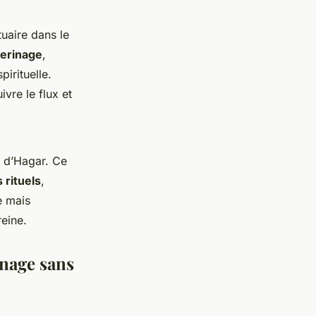
tuaire dans le
lerinage
,
pirituelle.
ivre le flux et
n d’Hagar. Ce
 rituels
,
e mais
reine.
inage sans