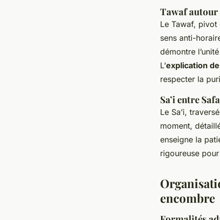
Tawaf autour 
Le Tawaf, pivot
sens anti-horair
démontre l’unité 
L’
explication de
respecter la puri
Sa’i entre Saf
Le Sa’i, traver
moment, détail
enseigne la pati
rigoureuse pour 
Organisati
encombre
Formalités ad