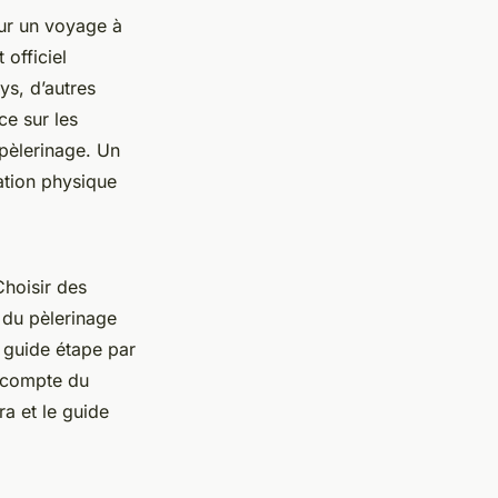
our un voyage à
officiel
ys, d’autres
ce sur les
pèlerinage. Un
ation physique
Choisir des
s du pèlerinage
n guide étape par
t compte du
ra et le guide