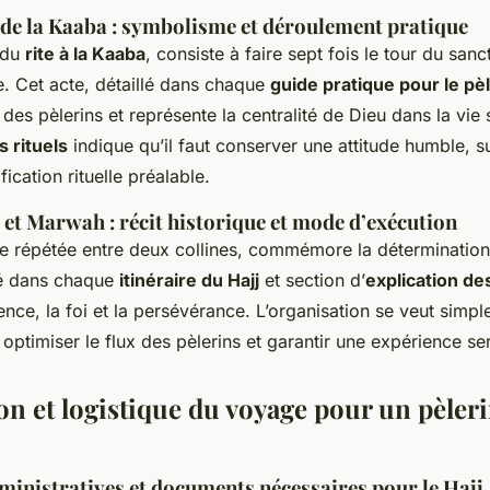
de la Kaaba : symbolisme et déroulement pratique
 du
rite à la Kaaba
, consiste à faire sept fois le tour du sanc
e. Cet acte, détaillé dans chaque
guide pratique pour le pè
des pèlerins et représente la centralité de Dieu dans la vie s
s rituels
indique qu’il faut conserver une attitude humble, su
fication rituelle préalable.
a et Marwah : récit historique et mode d’exécution
sée répétée entre deux collines, commémore la déterminatio
lé dans chaque
itinéraire du Hajj
et section d’
explication des
ence, la foi et la persévérance. L’organisation se veut simpl
optimiser le flux des pèlerins et garantir une expérience se
on et logistique du voyage pour un pèler
ministratives et documents nécessaires pour le Hajj