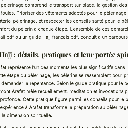
 pèlerinage comprend le transport sur place, la gestion des
 foules. Prioriser des vêtements adaptés pour le pèlerinage,
tériel pèlerinage, et respecter les conseils santé pour le pè
onfort du pèlerin à chaque étape. L’ensemble de ces démarch
jj pdf ou un guide Hajj français pdf, conduit à un parcours
Hajj : détails, pratiques et leur portée spi
fat représente l’un des moments les plus significatifs dans
tte étape du pèlerinage, les pèlerins se rassemblent pour pr
 demander la repentance. Selon le guide pratique pour le pè
mont Arafat mêle recueillement, méditation et invocations p
 profonde. Cette pratique figure parmi les conseils pour le 
’expérience à Arafat transforme la préparation au pèlerinag
la dimension spirituelle.
i al-Jamarat, connu comme le rituel de la lapidation des stèl