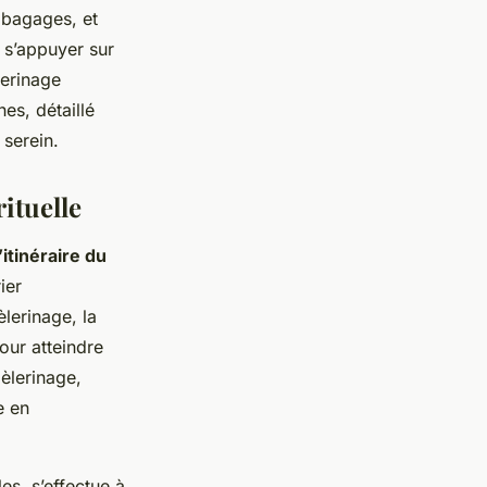
 bagages, et
 s’appuyer sur
lerinage
es, détaillé
 serein.
rituelle
l’itinéraire du
ier
lerinage, la
our atteindre
pèlerinage,
e en
es, s’effectue à