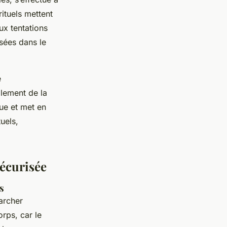
rituels mettent
ux tentations
ées dans le
e
lement de la
que et met en
uels,
sécurisée
s
archer
rps, car le