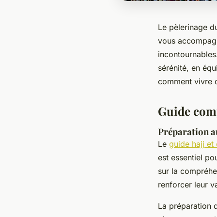
Le pèlerinage du
vous accompagne
incontournables
sérénité, en éq
comment vivre c
Guide compl
Préparation a
Le
guide hajj et
est essentiel po
sur la compréhen
renforcer leur v
La préparation d