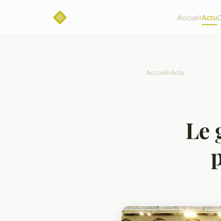
Accueil
Actu
C
Accueil
›
Actu
Le 