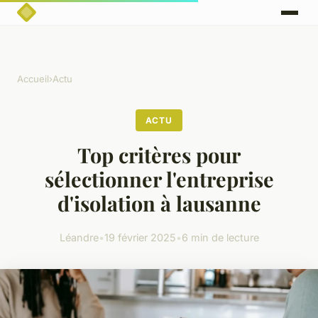
Accueil
›
Actu
ACTU
Top critères pour
sélectionner l'entreprise
d'isolation à lausanne
Léandre
•
19 février 2025
•
6 min de lecture