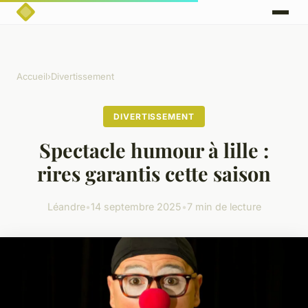
Accueil
›
Divertissement
DIVERTISSEMENT
Spectacle humour à lille :
rires garantis cette saison
Léandre
•
14 septembre 2025
•
7 min de lecture